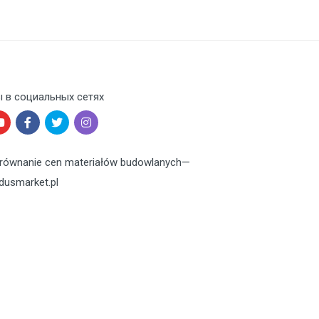
 в социальных сетях
równanie cen materiałów budowlanych
—
dusmarket.pl