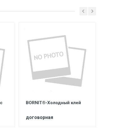
кс
BORNIT®-Холодный клей
BORNIT - 
эмульсия
договорная
договорн