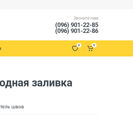
Звоните нам
(096) 901-22-85
(096) 901-22-86
0
0
ы
одная заливка
итель швов