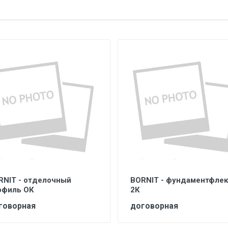
RNIT - отделочный
BORNIT - фундаментфле
офиль ОК
2К
говорная
договорная