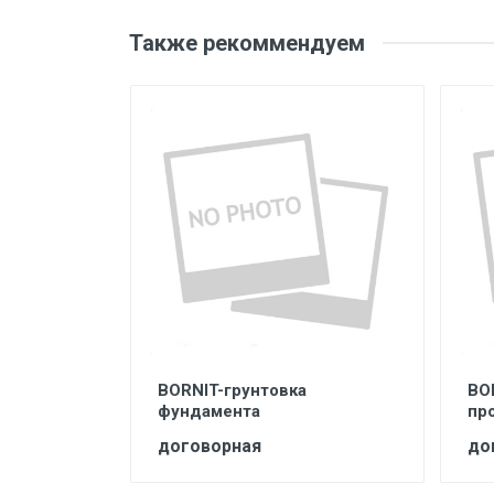
Также рекоммендуем
лор
BORNIT-грунтовка
BO
фундамента
пр
договорная
до