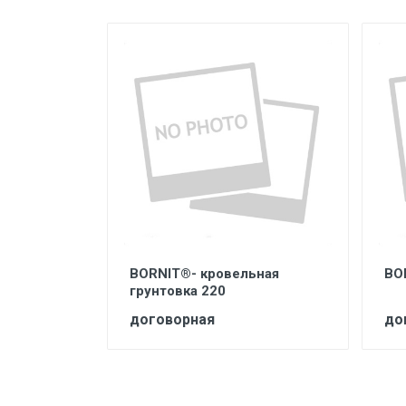
тель
BORNIT®- кровельная
BO
грунтовка 220
договорная
до