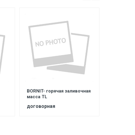
BORNIT- горячая заливочная
BORNIT – 
масса TL
договорная
договорн