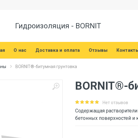
Гидроизоляция - BORNIT
ая
О нас
Доставка и оплата
Отзывы
Контакт
аны
BORNIT®-битумная грунтовка
BORNIT®-би
Нет отзывов
Содержащая растворители 
бетонных поверхностей и 