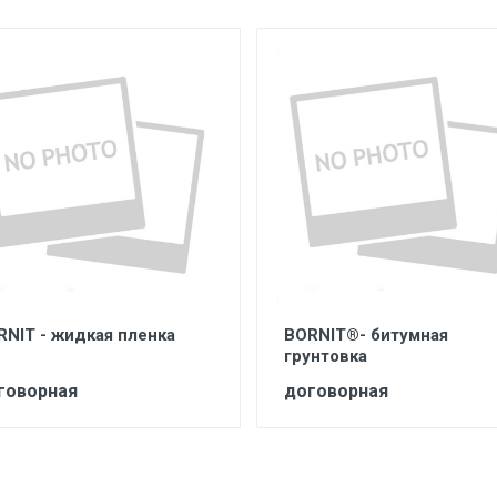
RNIT - жидкая пленка
BORNIT®- битумная
грунтовка
говорная
договорная