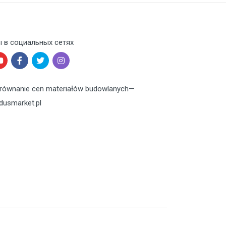
 в социальных сетях
równanie cen materiałów budowlanych
—
dusmarket.pl